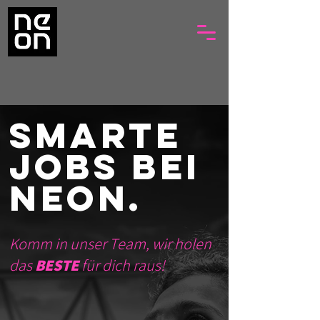
SMARTE
JOBS BEI
NEON.
Komm in unser Team, wir holen
das
BESTE
für dich raus!