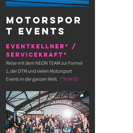
MOTORSPOR
T EVENTS
Eventkellner* /
Servicekraft*
Reise mit dem NEON TEAM zur Formel
1, der DTM und vielen Motorsport
Events in der ganzen Welt
.
(*M/W/D)