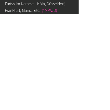
Partys im Karneval. Köln, Düsseldorf,
Frankfurt, Mainz, etc.
(*M/W/D)
Gastro &
Bar