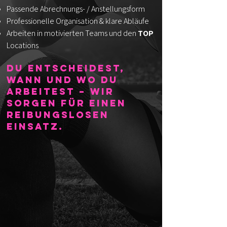
Passende Abrechnungs- / Anstellungsform
Professionelle Organisation & klare Abläufe
Arbeiten in motivierten Teams und den
TOP
Locations
Du entscheidest,
wann und wo du
arbeitest – wir
sorgen für einen
reibungslosen
Einsatz.